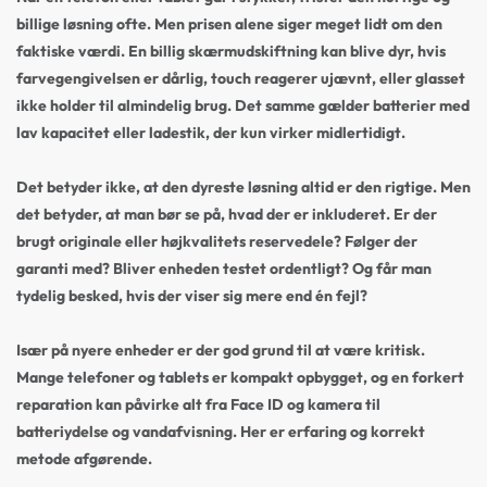
billige løsning ofte. Men prisen alene siger meget lidt om den
faktiske værdi. En billig skærmudskiftning kan blive dyr, hvis
farvegengivelsen er dårlig, touch reagerer ujævnt, eller glasset
ikke holder til almindelig brug. Det samme gælder batterier med
lav kapacitet eller ladestik, der kun virker midlertidigt.
Det betyder ikke, at den dyreste løsning altid er den rigtige. Men
det betyder, at man bør se på, hvad der er inkluderet. Er der
brugt originale eller højkvalitets reservedele? Følger der
garanti med? Bliver enheden testet ordentligt? Og får man
tydelig besked, hvis der viser sig mere end én fejl?
Især på nyere enheder er der god grund til at være kritisk.
Mange telefoner og tablets er kompakt opbygget, og en forkert
reparation kan påvirke alt fra Face ID og kamera til
batteriydelse og vandafvisning. Her er erfaring og korrekt
metode afgørende.