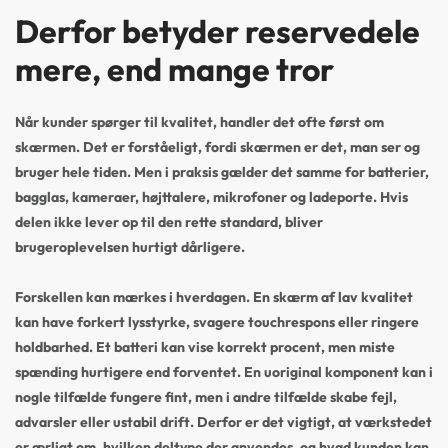
Derfor betyder reservedele
mere, end mange tror
Når kunder spørger til kvalitet, handler det ofte først om
skærmen. Det er forståeligt, fordi skærmen er det, man ser og
bruger hele tiden. Men i praksis gælder det samme for batterier,
bagglas, kameraer, højttalere, mikrofoner og ladeporte. Hvis
delen ikke lever op til den rette standard, bliver
brugeroplevelsen hurtigt dårligere.
Forskellen kan mærkes i hverdagen. En skærm af lav kvalitet
kan have forkert lysstyrke, svagere touchrespons eller ringere
holdbarhed. Et batteri kan vise korrekt procent, men miste
spænding hurtigere end forventet. En uoriginal komponent kan i
nogle tilfælde fungere fint, men i andre tilfælde skabe fejl,
advarsler eller ustabil drift. Derfor er det vigtigt, at værkstedet
er ærligt om, hvilken deltype der anvendes, og hvad kunden kan