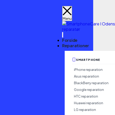
Tips
Mobil dataredning efter skade: hvad
nu?
Forside
Reparationer
9. juli 2026
Tips
SMARTPHONE
En telefon, der pludselig ikke tænder efter et fald eller et møde med
vand, skaber sjældent kun irritation. For mange handler mobil
iPhone reparation
dataredning efter skade om billeder, MitID, arbejdsmails, noter,
Asus reparation
kundeoplysninger og adgang til hverdagen. Derfor er de første timer
BlackBerry reparation
afgørende – ikke kun for selve enheden, men for chancen for at redde
Google reparation
indholdet.
HTC reparation
Huawei reparation
Det vigtigste er at forstå, at dataredning og reparation ikke altid er det
LG reparation
samme. Nogle gange kan telefonen bringes helt tilbage i drift. Andre