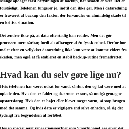
Mange opdager først betydningen af backup, når skaden er sket. Det er
forståeligt. Telefonen fungerer jo, indtil den ikke gør. Men i dataredning
er fraværet af backup den faktor, der forvandler en almindelig skade til
en kritisk situation.
Det ændrer ikke på, at data ofte stadig kan reddes. Men det gør
processen mere sårbar, fordi alt afhænger af én fysisk enhed. Derfor bør
målet efter en vellykket dataredning ikke kun være at komme videre fra
skaden, men også at få etableret en stabil backup-rutine fremadrettet.
Hvad kan du selv gøre lige nu?
Hvis telefonen har været udsat for vand, så sluk den og lad være med at
oplade den. Hvis den er faldet og skærmen er sort, så undgå gentagne
opstartsforøg. Hvis den er bøjet eller blevet meget varm, så stop brugen
med det samme. Og hvis data er vigtigere end selve enheden, så sig det
tydeligt fra begyndelsen af forløbet.
Hos en specialiseret reparationspartner som SmartphoneCare giver det