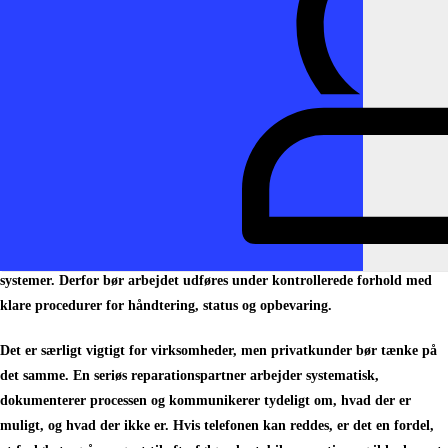
hurtig overgang til en erstatningsenhed. Her er det sjældent nok bare at
spørge, om telefonen kan repareres. Det relevante spørgsmål er, hvilken
løsning der hurtigst og sikrest reetablerer adgangen til data og drift.
Hvad med sikkerhed og
persondata?
Når en telefon afleveres til dataredning, er tillid afgørende. Enheden kan
indeholde adgang til mail, bank, billeder, kundeinformation og interne
systemer. Derfor bør arbejdet udføres under kontrollerede forhold med
klare procedurer for håndtering, status og opbevaring.
Det er særligt vigtigt for virksomheder, men privatkunder bør tænke på
det samme. En seriøs reparationspartner arbejder systematisk,
dokumenterer processen og kommunikerer tydeligt om, hvad der er
muligt, og hvad der ikke er. Hvis telefonen kan reddes, er det en fordel,