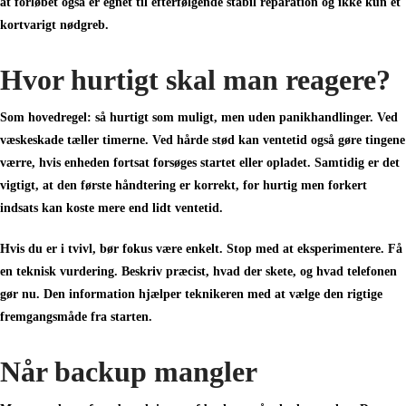
at forløbet også er egnet til efterfølgende stabil reparation og ikke kun et
kortvarigt nødgreb.
Hvor hurtigt skal man reagere?
Som hovedregel: så hurtigt som muligt, men uden panikhandlinger. Ved
væskeskade tæller timerne. Ved hårde stød kan ventetid også gøre tingene
værre, hvis enheden fortsat forsøges startet eller opladet. Samtidig er det
vigtigt, at den første håndtering er korrekt, for hurtig men forkert
indsats kan koste mere end lidt ventetid.
Hvis du er i tvivl, bør fokus være enkelt. Stop med at eksperimentere. Få
en teknisk vurdering. Beskriv præcist, hvad der skete, og hvad telefonen
gør nu. Den information hjælper teknikeren med at vælge den rigtige
fremgangsmåde fra starten.
Når backup mangler