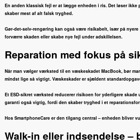
En anden klassisk fejl er at lægge enheden i ris. Det løser ikke
skaber mest af alt falsk tryghed.
Gør-det-selv-rengøring kan også være risikabelt, især på nyere
forværre skaden eller skabe nye fejl under adskillelsen.
Reparation med fokus på si
Når man vælger værksted til en væskeskadet MacBook, bør man s
mindst lige så vigtigt. Væskeskader er sjældent standardopgave
Et ESD-sikret værksted reducerer risikoen for yderligere skade
garanti også vigtig, fordi den skaber tryghed i et reparationsforl
Hos SmartphoneCare er den tilgang central – enheden bliver vur
Walk-in eller indsendelse – 