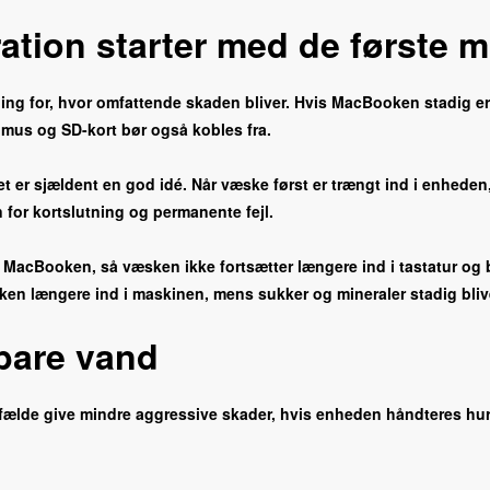
ion starter med de første m
ing for, hvor omfattende skaden bliver. Hvis MacBooken stadig er 
 mus og SD-kort bør også kobles fra.
Det er sjældent en god idé. Når væske først er trængt ind i enhe
for kortslutning og permanente fejl.
ne MacBooken, så væsken ikke fortsætter længere ind i tastatur og 
en længere ind i maskinen, mens sukker og mineraler stadig bliv
bare vand
lde give mindre aggressive skader, hvis enheden håndteres hurtigt