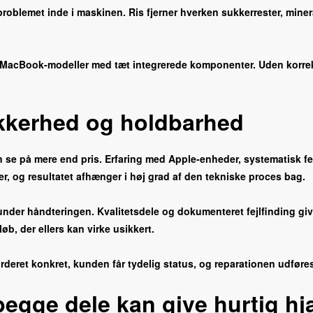
 problemet inde i maskinen. Ris fjerner hverken sukkerrester, mine
 MacBook-modeller med tæt integrerede komponenter. Uden korrekt v
kkerhed og holdbarhed
e på mere end pris. Erfaring med Apple-enheder, systematisk fej
r, og resultatet afhænger i høj grad af den tekniske proces bag.
 under håndteringen. Kvalitetsdele og dokumenteret fejlfinding gi
øb, der ellers kan virke usikkert.
deret konkret, kunden får tydelig status, og reparationen udføre
begge dele kan give hurtig hj