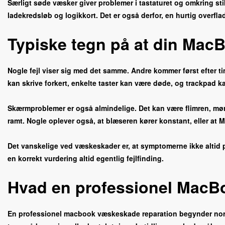
Særligt søde væsker giver problemer i tastaturet og omkring sti
ladekredsløb og logikkort. Det er også derfor, en hurtig overfl
Typiske tegn på at din Mac
Nogle fejl viser sig med det samme. Andre kommer først efter t
kan skrive forkert, enkelte taster kan være døde, og trackpad ka
Skærmproblemer er også almindelige. Det kan være flimren, mørke f
ramt. Nogle oplever også, at blæseren kører konstant, eller at
Det vanskelige ved væskeskader er, at symptomerne ikke altid p
en korrekt vurdering altid egentlig fejlfinding.
Hvad en professionel MacBo
En professionel macbook væskeskade reparation begynder normal