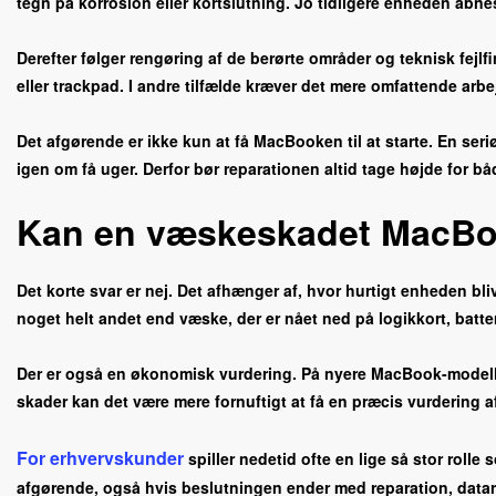
tegn på korrosion eller kortslutning. Jo tidligere enheden åbn
Derefter følger rengøring af de berørte områder og teknisk fejl
eller trackpad. I andre tilfælde kræver det mere omfattende arbe
Det afgørende er ikke kun at få MacBooken til at starte. En seri
igen om få uger. Derfor bør reparationen altid tage højde for bå
Kan en væskeskadet MacBoo
Det korte svar er nej. Det afhænger af, hvor hurtigt enheden bl
noget helt andet end væske, der er nået ned på logikkort, batt
Der er også en økonomisk vurdering. På nyere MacBook-modeller 
skader kan det være mere fornuftigt at få en præcis vurdering af
For erhvervskunder
spiller nedetid ofte en lige så stor rolle
afgørende, også hvis beslutningen ender med reparation, datar