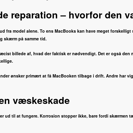
 reparation – hvorfor den va
 ud fra model alene. To ens MacBooks kan have meget forskellig
 og skærm på samme tid.
præcist billede af, hvad der faktisk er nødvendigt. Det er også d
ellige.
nder ønsker primært at få MacBooken tilbage i drift. Andre har vigti
r en væskeskade
er ud til at fungere. Korrosion stopper ikke, bare fordi skærmen t