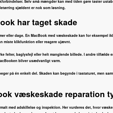
kforbindelser. Selv små mængder kan med tiden gøre taster ustabile
adetørring sjældent er nok som løsning.
Book har taget skade
imer eller dage. En MacBook med væskeskade kan for eksempel ikke 
n miste klikfunktion eller reagere ujævnt.
elter, baglysfejl eller helt manglende billede. I andre tilfælde er 
 MacBooken bliver usædvanligt varm.
eger på én enkelt del. Skaden kan begynde i tastaturet, men samt
ok væskeskade reparation ty
t med adskillelse og inspektion. Her vurderes det, hvor væsken 