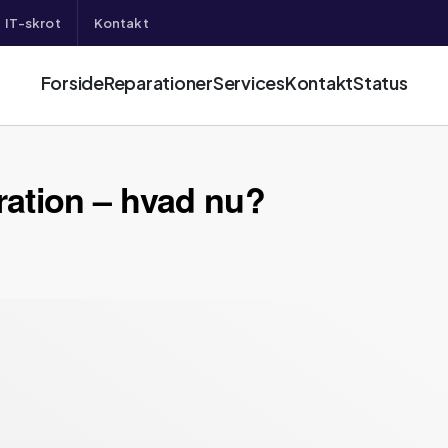
IT-skrot
Kontakt
Forside
Reparationer
Services
Kontakt
Status
ation – hvad nu?