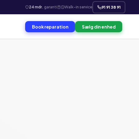
24 mdr.
garanti
Walk-in service
91 91 38 91
Book reparation
Sælg din enhed