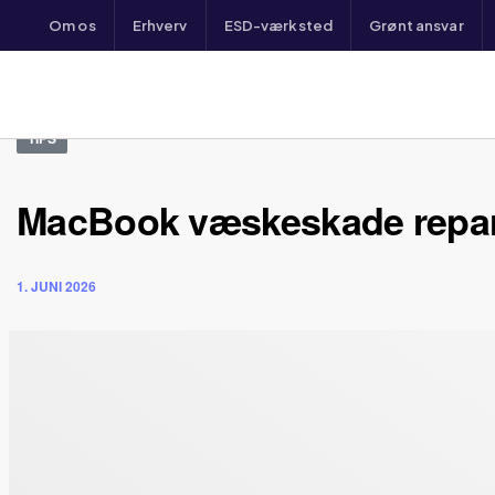
Om os
Erhverv
ESD-værksted
Grønt ansvar
TIPS
MacBook væskeskade repar
1. JUNI 2026