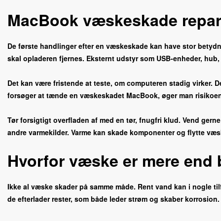
MacBook væskeskade reparat
De første handlinger efter en væskeskade kan have stor betydn
skal opladeren fjernes. Eksternt udstyr som USB-enheder, hub,
Det kan være fristende at teste, om computeren stadig virker. 
forsøger at tænde en væskeskadet MacBook, øger man risikoen 
Tør forsigtigt overfladen af med en tør, fnugfri klud. Vend ger
andre varmekilder. Varme kan skade komponenter og flytte væsk
Hvorfor væske er mere end 
Ikke al væske skader på samme måde. Rent vand kan i nogle tilfæ
de efterlader rester, som både leder strøm og skaber korrosion.