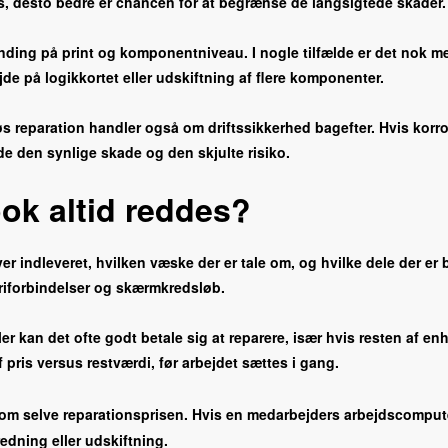
es, desto bedre er chancen for at begrænse de langsigtede skader.
finding på print og komponentniveau. I nogle tilfælde er det nok m
jde på logikkortet eller udskiftning af flere komponenter.
øs reparation handler også om driftssikkerhed bagefter. Hvis korro
de den synlige skade og den skjulte risiko.
k altid reddes?
iver indleveret, hvilken væske der er tale om, og hvilke dele der 
eriforbindelser og skærmkredsløb.
kan det ofte godt betale sig at reparere, især hvis resten af enh
 pris versus restværdi, før arbejdet sættes i gang.
 som selve reparationsprisen. Hvis en medarbejders arbejdscomputer
edning eller udskiftning.