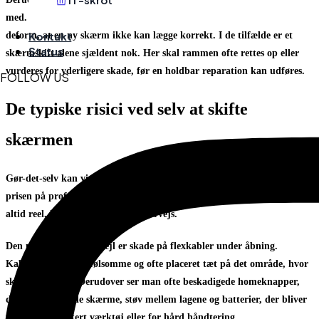
med. Hvis iPad’en har fået et slag i hjørnet, kan rammen være så
Kontakt
deform, at en ny skærm ikke kan lægge korrekt. I de tilfælde er et
Status
skærmskift alene sjældent nok. Her skal rammen ofte rettes op eller
vurderes for yderligere skade, før en holdbar reparation kan udføres.
FOLLOW US
De typiske risici ved selv at skifte
skærmen
Gør-det-selv kan virke fristende, især hvis man sammenligner med
prisen på professionel reparation. Men på iPad er besparelsen ikke
altid reel, hvis noget går galt undervejs.
Den mest almindelige fejl er skade på flexkabler under åbning.
Kablerne er tynde, følsomme og ofte placeret tæt på det område, hvor
skærmen løsnes. Derudover ser man ofte beskadigede homeknapper,
dårligt monterede skærme, støv mellem lagene og batterier, der bliver
påvirket af forkert værktøj eller for hård håndtering.