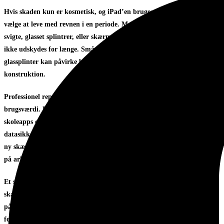
Hvis skaden kun er kosmetisk, og iPad’en bruges sparsomt, kan nogle
vælge at leve med revnen i en periode. Men når touch begynder at
svigte, glasset splintrer, eller skærmen viser billedfejl, bør reparation
ikke udskydes for længe. Små revner udvikler sig ofte, og løse
glassplinter kan påvirke både brugssikkerhed og den indvendige
konstruktion.
Professionel reparation giver især mening, når enheden stadig har høj
brugsværdi. Det gælder både private iPads med vigtige billeder,
skoleapps og bankadgang og erhvervsenheder, hvor drift og
datasikkerhed er afgørende. Her handler det ikke kun om at få sat en
ny skærm på, men om korrekt fejlfinding, kvalitetsdele, test og garanti
på arbejdet.
Et specialiseret værksted vil også kunne vurdere, om der er skjulte
skader efter fald. Det kan være batteripåvirkning, bøjet ramme, skade
på stik eller problemer med touch-controller. Den vurdering er vigtig,
fordi en skærmreparation ellers kan se vellykket ud i første omgang,