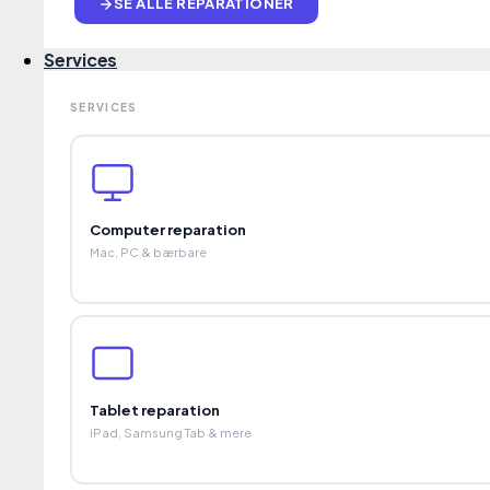
SE ALLE REPARATIONER
Services
SERVICES
180000 UDFØRTE REPARATIONER
Vi lever af tilfredse kunder. Derfor får du 24 måneders garanti på alle
reparationer ud over den obligatoriske reklamationsret på 2 år.
Computer reparation
Mac, PC & bærbare
Kundeservice
Book reparation
Væskeskade rensning
Webshop
Reparationsstatus
Forsendelse
Garanti+
Tablet reparation
FAQ
iPad, Samsung Tab & mere
Beskrivelse af stand
Vilkår og betingelser
Cookies