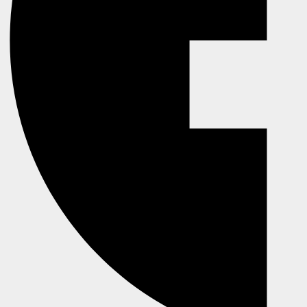
info@smartphonecare.dk
91913891