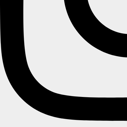
Login
Forgot password
Password Recovery
Mistet din adgangskode? Indtast venligst dit brugernavn eller e-
mailadresse. Du vil via e-mail modtage et link til at oprette en ny
adgangskode.
Brugernavn eller e-mail
Nulstil adgangskode
Create Account
Login
Bestsellers:
SHOPPING BAG
0
RECENTLY VIEWED
0
1