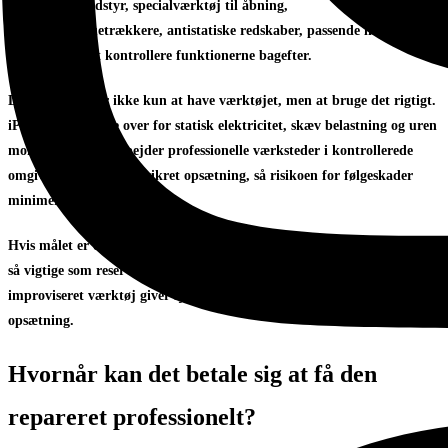
opvarmningsudstyr, specialværktøj til åbning,
præcisionsskruetrækkere, antistatiske redskaber, passende lim og
testudstyr til at kontrollere funktionerne bagefter.
Det afgørende er ikke kun at have værktøjet, men at bruge det rigtigt.
iPads er følsomme over for statisk elektricitet, skæv belastning og uren
montage. Derfor arbejder professionelle værksteder i kontrollerede
omgivelser, ofte i ESD-sikret opsætning, så risikoen for følgeskader
minimeres.
Hvis målet er en stabil løsning, er selve arbejdsforholdene næsten lige
så vigtige som reservedelen. Et køkkenbord med støv, ujævn varme og
improviseret værktøj giver sjældent samme resultat som en fagmæssig
opsætning.
Hvornår kan det betale sig at få den
repareret professionelt?