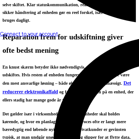
selve skiftet. Klar statuskommunikation, realistisk tidshorisont og
sikker håndtering af enheden gør en reel forskel, især hvis iPad’en
bruges dagligt.
Connect to your account
Reparation frem for udskiftning giver
ofte bedst mening
En knust skærm betyder ikke nødvendigvis, at hele iPad’en bør
udskiftes. Hvis resten af enheden fungerer, vil skærmskift ofte være
Det
den mest ansvarlige løsning – både økonomisk og miljømæssigt.
reducerer elektronikaffald
og forlænger levetiden på en enhed, der
ellers stadig har mange gode år tilbage.
Det gælder især i virksomheder, hvor flere enheder skal holdes
kørende, og hvor en planlagt reparationsproces ofte er langt mere
bæredygtig end løbende nyindkøb. For privatkunder er gevinsten
typisk, at man undgår unødige udgifter og slipper for at flytte data,