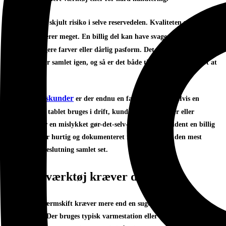
iPad-
Der er også en skjult risiko i selve reservedelen. Kvaliteten på
skærme
varierer meget. En billig del kan have svagere touch, lavere
lysstyrke, ringere farver eller dårlig pasform. Det opdages først rigtigt,
når enheden er samlet igen, og så er det både tidskrævende og dyrt at
starte forfra.
For erhvervskunder
er der endnu en faktor: nedetid. Hvis en
medarbejders tablet bruges i drift, kundebetjening, lager eller
feltarbejde, er en mislykket gør-det-selv-reparation sjældent en billig
løsning. Her er hurtig og dokumenteret reparation ofte den mest
økonomiske beslutning samlet set.
Hvilket værktøj kræver det?
Et korrekt skærmskift kræver mere end en sugekop og lidt
tålmodighed. Der bruges typisk varmestation eller kontrolleret