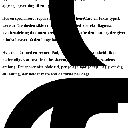
apps og opsætning til en ny enhed.
Hos en specialiseret reparatør som SmartphoneCare vil fokus typisk
være at få enheden sikkert tilbage i drift med korrekt diagnose,
kvalitetsdele og dokumenteret proces. Det er ofte den løsning, der giver
mindst besvær på den lange bane.
Hvis du står med en revnet iPad, er det klogeste første skridt ikke
nødvendigvis at bestille en løs skærm, men at få afklaret skadens
omfang. Det sparer ofte både tid, penge og unødige fejl – og giver dig
en løsning, der holder mere end de første par dage.