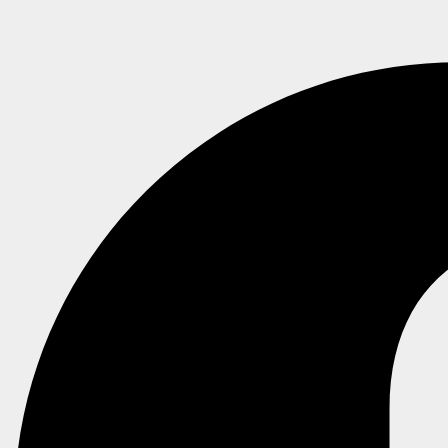
SmartphoneCare
Online — kender priser på 1.391 modeller
🕒 Åbningstider
📱 iPhone 16 Pro skærm
📍 Adresse & kontakt
📅 Book online