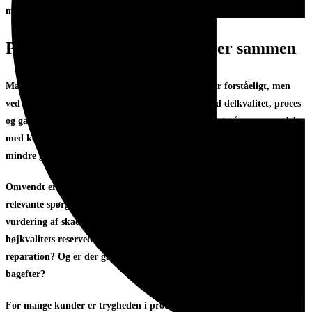
men fejle kort efter.
Pris, kvalitet og garanti hænger sammen
Mange vælger først og fremmest ud fra pris. Det er forståeligt, men
ved iPad-reparation bør pris altid ses sammen med delkvalitet, proces
og garanti. En meget billig løsning kan være baseret på en reservedel
med kortere levetid eller lavere funktionalitet. Det kan også betyde
mindre grundig test og dårligere finish.
Omvendt er den dyreste løsning ikke automatisk den bedste. Det
relevante spørgsmål er, hvad du får for prisen. Er der gennemsigtig
vurdering af skaden? Bruges der originale eller dokumenteret
højkvalitets reservedele? Bliver enheden testet ordentligt efter
reparation? Og er der garanti, hvis noget ikke fungerer som forventet
bagefter?
For mange kunder er trygheden i processen mindst lige så vigtig som