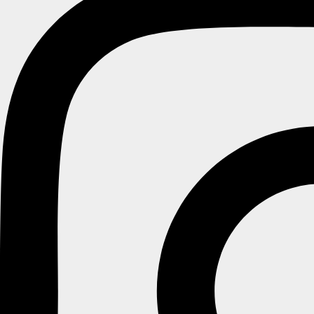
WISHLIST
WISHLIST
Log ind
Username or email address
*
Password
*
Remember me
SIGN IN
Create Account
Forgot password
Create an account
Email address
*
Et link til en side, hvor du kan oprette en ny adgangskode, vil blive
sendt til din e-mailadresse.
Your personal data will be used to support your experience throughout
this website, to manage access to your account, and for other purposes
described in our
Politik for personoplysninger
.
CREATE ACCOUNT