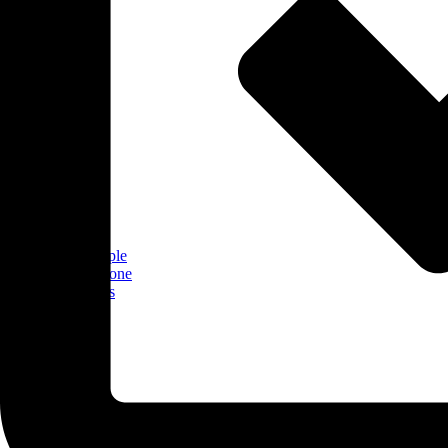
Udgivet i
Apple
iPhone
Tips
Udgivet i
Apple
iPhone
Tips
iPhone og vand: Hvad skal du