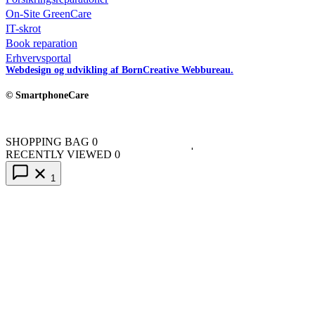
On-Site GreenCare
IT-skrot
Book reparation
Erhvervsportal
Webdesign og udvikling af BornCreative Webbureau.
© SmartphoneCare
SHOPPING BAG
0
RECENTLY VIEWED
0
1