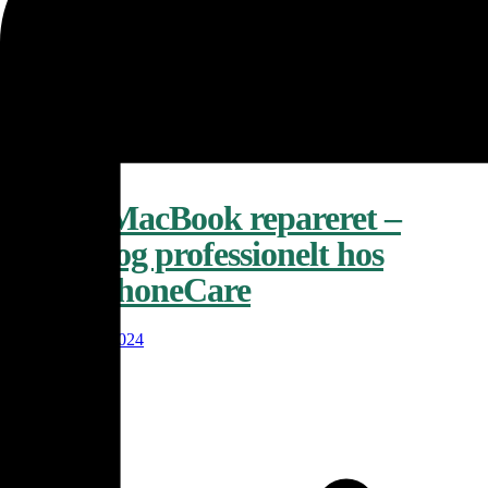
Udgivet i
Apple
Tips
Udgivet i
Apple
Tips
Få din MacBook repareret –
hurtigt og professionelt hos
SmartphoneCare
15. september 2024