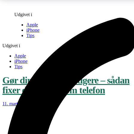
Udgivet i
Apple
iPhone
Tips
Udgivet i
Apple
iPhone
Tips
Gør din iPhone hurtigere – sådan
fixer du en langsom telefon
11. marts 2025