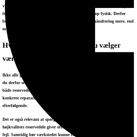
vigtig del af oplevelsen. Garantien har først reel værdi, når den også
fungerer i praksis for kunder, der ikke kan møde op fysisk. Derfor
betyder logistik, statuskommunikation og sikker håndtering mere, end
mange tror.
Hvad du bør spørge om før du vælger
værksted
Ikke alle garantier er lige meget værd. Før du vælger et værksted, bør
du derfor se på mere end bare pris. Spørg gerne, om garantien gælder
både reservedel og arbejdsløn, om den dækker i 24 måneder på den
konkrete reparation, og hvordan værkstedet håndterer fejl, der opstår
efterfølgende.
Det er også relevant at spørge, hvilke dele der bruges. Originale eller
højkvalitets reservedele giver ofte mere stabil drift og færre gentagne
fejl. Samtidig bør værkstedet kunne forklare, hvordan de tester