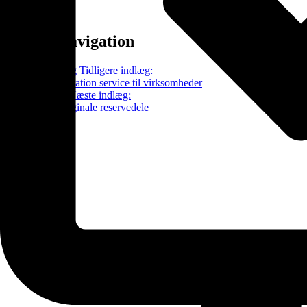
Indlægsnavigation
Tidligere Indlæg
Tidligere indlæg:
B2B mobilreparation service til virksomheder
Næste Indlæg
Næste indlæg:
Fordele ved originale reservedele