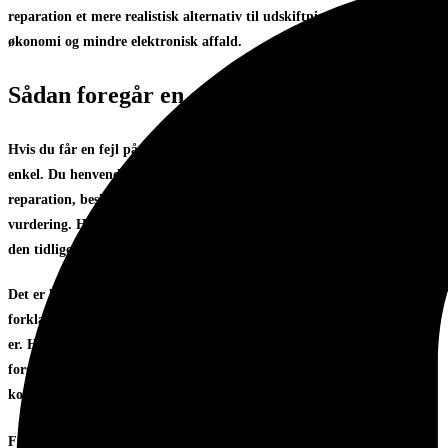
reparation et mere realistisk alternativ til udskiftning. Det giver bedre
økonomi og mindre elektronisk affald.
Sådan foregår en garantisag i praksis
Hvis du får en fejl på en tidligere repareret enhed, bør processen være
enkel. Du henvender dig med oplysninger om den oprindelige
reparation, beskriver fejlen og afleverer eller indsender enheden til
vurdering. Herefter undersøger værkstedet, om fejlen er relateret til
den tidligere reparation.
Det er her gennemsigtighed er afgørende. Kunden skal have en klar
forklaring på, om der er tale om en garantisag, og hvad næste skridt
er. Hvis fejlen er dækket, bør den blive udbedret uden unødig
forsinkelse. Hvis fejlen ikke er dækket, skal begrundelsen være
konkret og teknisk forståelig.
indsendelsesreparation
For kunder uden for lokalområdet er
en