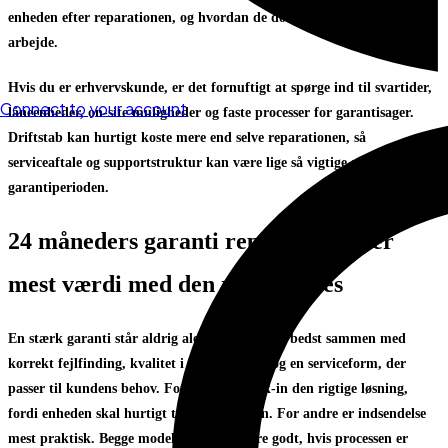
enheden efter reparationen, og hvordan de dokumenterer det udførte
arbejde.
Hvis du er erhvervskunde, er det fornuftigt at spørge ind til svartider,
Connect to your account
låneenheder, on-site muligheder og faste processer for garantisager.
Driftstab kan hurtigt koste mere end selve reparationen, så
serviceaftale og supportstruktur kan være lige så vigtige som selve
garantiperioden.
24 måneders garanti reparation giver
mest værdi med den rette proces
En stærk garanti står aldrig alene. Den virker bedst sammen med
korrekt fejlfinding, kvalitet i reservedelene og en serviceform, der
passer til kundens behov. For nogle er walk-in den rigtige løsning,
fordi enheden skal hurtigt tilbage i hånden. For andre er indsendelse
mest praktisk. Begge modeller kan fungere godt, hvis processen er