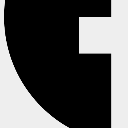
info@smartphonecare.dk
91913891