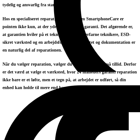
tydelig og ansvarlig fra start til slut.
Hos en specialiseret reparationspartner som SmartphoneCare er
pointen ikke kun, at der ydes 24 måneders garanti. Det afgørende er,
at garantien hviler på et teknisk setup med erfarne teknikere, ESD-
sikret værksted og en arbejdsform, hvor kvalitet og dokumentation er
en naturlig del af reparationen.
Når du vælger reparation, vælger du i virkeligheden også tillid. Derfor
er det værd at vælge et værksted, hvor 24 måneders garanti reparation
ikke bare er et løfte, men et tegn på, at arbejdet er udført, så din
enhed kan holde til mere end bare den første opstart.