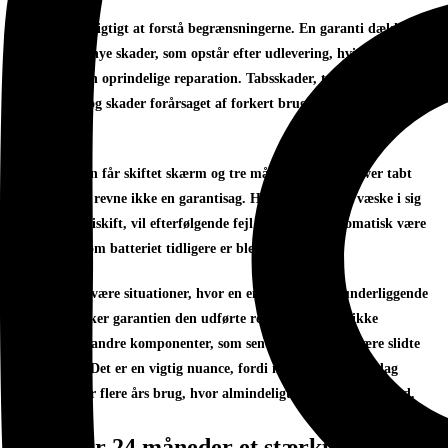
Det er lige så vigtigt at forstå begrænsningerne. En garanti dækker
normalt ikke nye skader, som opstår efter udlevering, hvis de ikke har
relation til den oprindelige reparation. Tabsskader, trykskader,
væskeskader og skader forårsaget af forkert brug falder typisk
udenfor.
Hvis en telefon får skiftet skærm og tre måneder senere bliver tabt
igen, er en ny revne ikke en garantisag. Hvis enheden får væske i sig
efter et batteriskift, vil efterfølgende fejl heller ikke automatisk være
dækket, selv om batteriet tidligere er blevet udskiftet.
Der kan også være situationer, hvor en enhed har flere underliggende
fejl. Her dækker garantien den udførte reparation, men ikke
nødvendigvis andre komponenter, som senere viser sig at være slidte
eller defekte. Det er en vigtig nuance, fordi mange enheder i dag
repareres efter flere års brug, hvor almindeligt slid også spiller ind.
Derfor er 24 måneder et stærkt