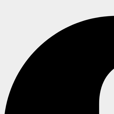
SmartphoneCare
Online — kender priser på 1.391 modeller
🕒 Åbningstider
📱 iPhone 16 Pro skærm
📍 Adresse & kontakt
📅 Book online