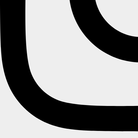
CREATE ACCOUNT
Login
Forgot password
Password Recovery
Mistet din adgangskode? Indtast venligst dit brugernavn eller e-
mailadresse. Du vil via e-mail modtage et link til at oprette en ny
adgangskode.
Brugernavn eller e-mail
Nulstil adgangskode
Create Account
Login
Bestsellers:
SHOPPING BAG
0
RECENTLY VIEWED
0
1