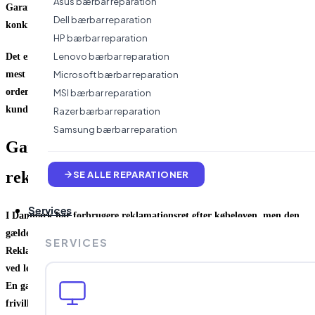
Asus bærbar reparation
Garantien gælder altså ikke nødvendigvis hele enheden, men den
Dell bærbar reparation
konkrete reparation.
HP bærbar reparation
Lenovo bærbar reparation
Det er også her, seriøse værksteder skiller sig ud. En lang garanti giver
mest værdi, når den er koblet sammen med dokumenteret fejlfinding,
Microsoft bærbar reparation
ordentlige reservedele og tydelig kommunikation. Ellers risikerer
MSI bærbar reparation
kunden stadig diskussioner om ansvar, når noget går galt senere.
Razer bærbar reparation
Samsung bærbar reparation
Garanti er ikke det samme som
reklamationsret
SE ALLE REPARATIONER
Services
I Danmark har forbrugere reklamationsret efter købeloven, men den
gælder ikke på helt samme måde som en garanti på en reparation.
SERVICES
Reklamationsretten handler grundlæggende om fejl, der var til stede
ved levering eller viser sig som følge af noget oprindeligt mangelfuldt.
En garanti er derimod en ekstra sikkerhed, som virksomheden
frivilligt stiller og selv definerer inden for rimelige rammer.