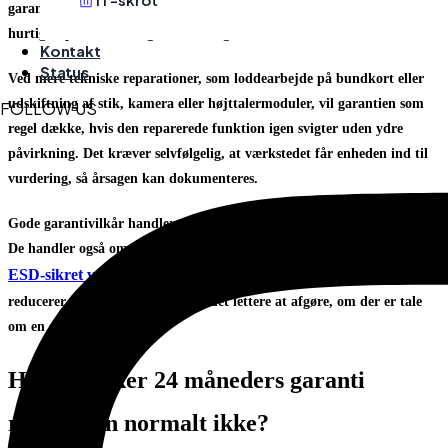
garantisag. Det samme gælder, hvis et nyt batteri viser unormalt
hurtig kapacitetsforringelse som følge af en defekt del.
Kontakt
Status
Ved mere tekniske reparationer, som loddearbejde på bundkort eller
udskiftning af stik, kamera eller højttalermoduler, vil garantien som
FOLLOW US
regel dække, hvis den reparerede funktion igen svigter uden ydre
påvirkning. Det kræver selvfølgelig, at værkstedet får enheden ind til
vurdering, så årsagen kan dokumenteres.
Gode garantivilkår handler derfor ikke kun om længden på perioden.
De handler også om, at der er en reel faglig proces bag vurderingen. Et
ESD-sikret værksted
, systematisk fejlsøgning og erfarne teknikere
reducerer risikoen for fejl og gør det lettere at afgøre, om der er tale
om en garantisag.
Hvad dækker 24 måneders garanti
reparation normalt ikke?