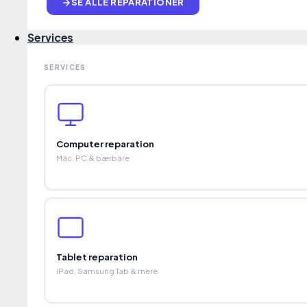
SE ALLE REPARATIONER
Services
SERVICES
180000 UDFØRTE REPARATIONER
Vi lever af tilfredse kunder. Derfor får du 24 måneders garanti på alle
Computer reparation
reparationer ud over den obligatoriske reklamationsret på 2 år.
Mac, PC & bærbare
Kundeservice
Book reparation
Væskeskade rensning
Webshop
Reparationsstatus
Forsendelse
Tablet reparation
Garanti+
iPad, Samsung Tab & mere
FAQ
Beskrivelse af stand
Vilkår og betingelser