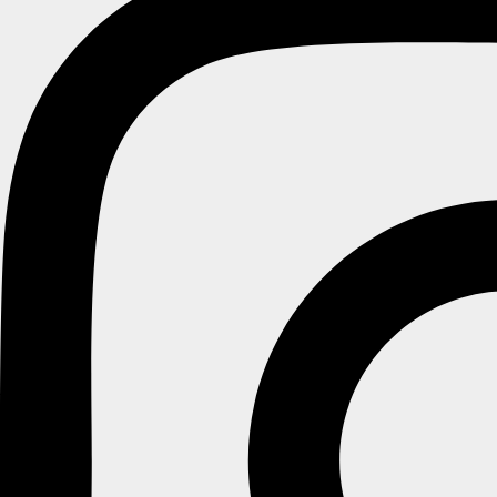
ACCOUNT
WISHLIST
WISHLIST
Log ind
Username or email address
*
Password
*
Remember me
SIGN IN
Create Account
Forgot password
Create an account
Email address
*
Et link til en side, hvor du kan oprette en ny adgangskode, vil blive
sendt til din e-mailadresse.
Your personal data will be used to support your experience throughout
this website, to manage access to your account, and for other purposes
described in our
Politik for personoplysninger
.