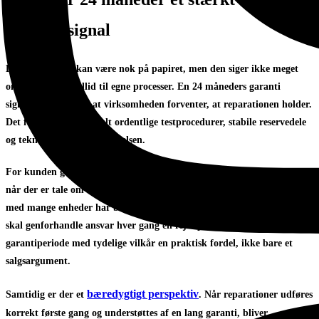
kvalitetssignal
En kort garanti kan være nok på papiret, men den siger ikke meget
om værkstedets tillid til egne processer. En 24 måneders garanti
signalerer derimod, at virksomheden forventer, at reparationen holder.
Det forudsætter normalt ordentlige testprocedurer, stabile reservedele
og teknisk disciplin i udførelsen.
For kunden giver det ro. Især når enheden er vigtig i dagligdagen, eller
når der er tale om udstyr, der bruges professionelt. En virksomhed
med mange enheder har brug for et reparationssetup, hvor man ikke
skal genforhandle ansvar hver gang en fejl opstår. Her er en længere
garantiperiode med tydelige vilkår en praktisk fordel, ikke bare et
salgsargument.
bæredygtigt perspektiv
Samtidig er der et
. Når reparationer udføres
korrekt første gang og understøttes af en lang garanti, bliver