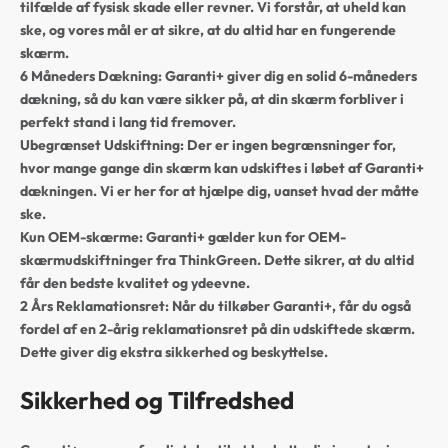
tilfælde af fysisk skade eller revner. Vi forstår, at uheld kan
ske, og vores mål er at sikre, at du altid har en fungerende
skærm.
6 Måneders Dækning:
Garanti+ giver dig en solid 6-måneders
dækning, så du kan være sikker på, at din skærm forbliver i
perfekt stand i lang tid fremover.
Ubegrænset Udskiftning:
Der er ingen begrænsninger for,
hvor mange gange din skærm kan udskiftes i løbet af Garanti+
dækningen. Vi er her for at hjælpe dig, uanset hvad der måtte
ske.
Kun OEM-skærme:
Garanti+ gælder kun for OEM-
skærmudskiftninger fra ThinkGreen. Dette sikrer, at du altid
får den bedste kvalitet og ydeevne.
2 Års Reklamationsret:
Når du tilkøber Garanti+, får du også
fordel af en 2-årig reklamationsret på din udskiftede skærm.
Dette giver dig ekstra sikkerhed og beskyttelse.
Sikkerhed og Tilfredshed